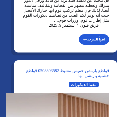
هل تبحث عن لمسة فنية تزيد من أناقة ورقي ديكور
منزلك وتعطيه مظهر من الفخامة وبتكاليف مناسبة
أيضا. لذلك فإن معلم تركيب فوم ابها خيارك الأفضل
حيث أنه يوفر لكم العديد من تصاميم ديكورات الفوم
مثل إطارات فوم، وزرات فوم،…
فريق فنون
سبتمبر 9, 2025
اقرأ المزيد
معلم
تركيب
فوم
ابها
0508803582
قواطع بارتشن خميس مشيط 0508803582 قواطع
ديكورات
خشبية بارتشن ابها
مداخل
تنفيذ الديكورات
فوم
عسير