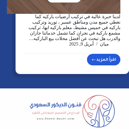
لدينا خبرة عالية في تركيب أرضيات باركيه كما
نغطي جميع مدن ومناطق عسير ، توريد وتركيب
باركيه في خميس مشيط، معلم باركيه ابها، تركيب
مشمع باركية في نجران كما تشمل خدماتنا جازان
والدرب هل تبحث عن أفضل محلات بيع الباركيه…
ميان
أبريل 9, 2025
اقرأ المزيد
تركيب
أرضيات
باركيه
في
عسير،
معلم
باركية
ابها،
خميس
مشيط