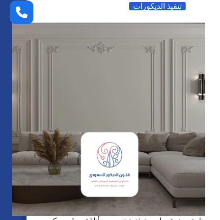
أسقف
تنفيذ الديكورات
جبس
مودرن
ابها