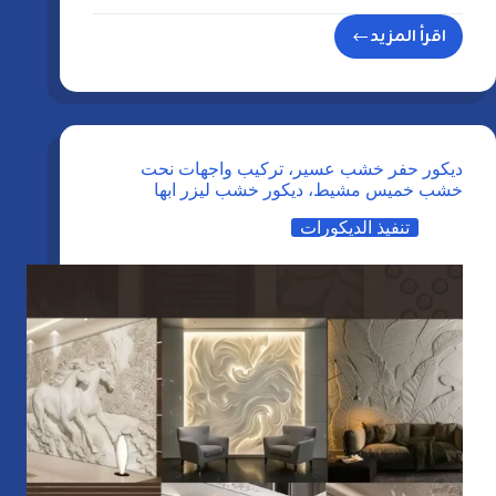
اقرأ المزيد
قواطع
بارتشن
خميس
مشيط
0508803582
ديكور حفر خشب عسير، تركيب واجهات نحت
قواطع
خشب خميس مشيط، ديكور خشب ليزر ابها
خشبية
تنفيذ الديكورات
بارتشن
ابها