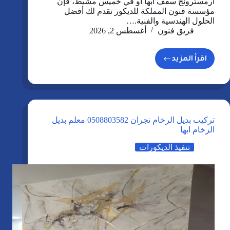
ارمسترونج سقف ابها أو في خميس مشيط، فإن
مؤسسة فنون المملكة للديكور تقدم لك أفضل
الحلول الهندسية والفنية.…
فريق فنون
أغسطس 2, 2026
اقرأ المزيد
تركيب
ارمسترونج
سقف
ابها
0508803582
تركيب بديل الرخام نجران 0508803582 معلم بديل
–
الرخام ابها
بلاطات
تنفيذ الديكورات
اسقف
ارمسترونج
خميس
مشيط