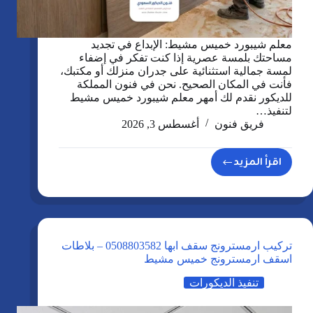
معلم شيبورد خميس مشيط: الإبداع في تجديد
مساحتك بلمسة عصرية إذا كنت تفكر في إضفاء
لمسة جمالية استثنائية على جدران منزلك أو مكتبك،
فأنت في المكان الصحيح. نحن في فنون المملكة
للديكور نقدم لك أمهر معلم شيبورد خميس مشيط
لتنفيذ…
فريق فنون
أغسطس 3, 2026
اقرأ المزيد
معلم
شيبورد
خميس
مشيط
|
تركيب ارمسترونج سقف ابها 0508803582 – بلاطات
تركيب
اسقف ارمسترونج خميس مشيط
بديل
تنفيذ الديكورات
الشيبورد
ابها،