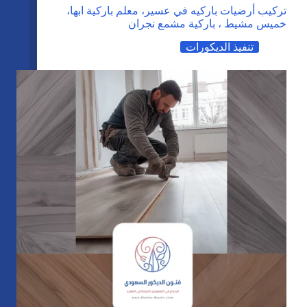
تركيب
تركيب أرضيات باركيه في عسير، معلم باركية ابها،
واجهات
خميس مشيط ، باركية مشمع نجران
نحت
تنفيذ الديكورات
خشب
خميس
مشيط،
ديكور
خشب
ليزر
ابها