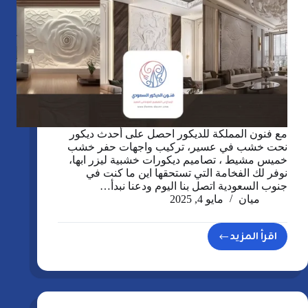
مع فنون المملكة للديكور احصل على أحدث ديكور
نحت خشب في عسير، تركيب واجهات حفر خشب
خميس مشيط ، تصاميم ديكورات خشبية ليزر ابها،
نوفر لك الفخامة التي تستحقها اين ما كنت في
جنوب السعودية اتصل بنا اليوم ودعنا نبدأ…
ميان
مايو 4, 2025
اقرأ المزيد
ديكور
حفر
خشب
عسير،