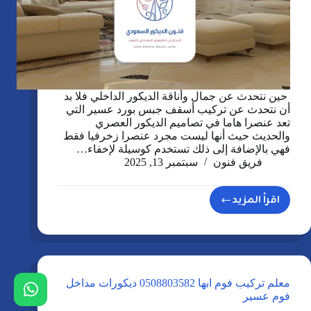
حين نتحدث عن جمال وأناقة الديكور الداخلي فلا بد
أن نتحدث عن تركيب أسقف جبس بورد عسير التي
تعد عنصرا هاما في تصاميم الديكور العصري
والحديث حيث أنها ليست مجرد عنصرا زخرفيا فقط
فهي بالإضافة إلى ذلك تستخدم كوسيلة لإخفاء…
فريق فنون
سبتمبر 13, 2025
اقرأ المزيد
تركيب
أسقف
جبس
بورد
عسير
معلم تركيب فوم ابها 0508803582 ديكورات مداخل
0508803582
فوم عسير