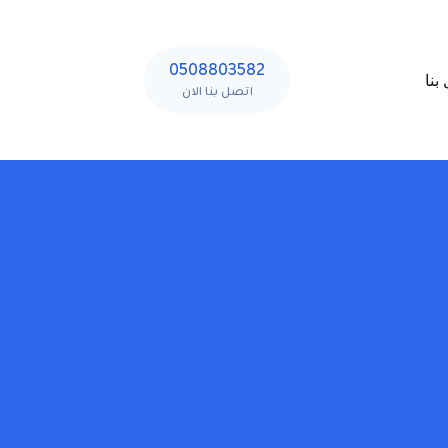
0508803582
بنا
اتصل بنا الان