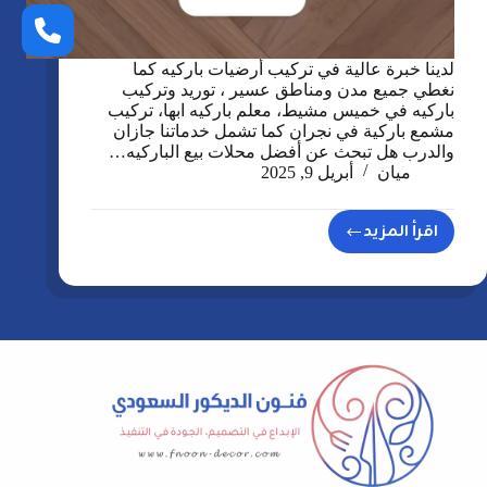
لدينا خبرة عالية في تركيب أرضيات باركيه كما
نغطي جميع مدن ومناطق عسير ، توريد وتركيب
باركيه في خميس مشيط، معلم باركيه ابها، تركيب
مشمع باركية في نجران كما تشمل خدماتنا جازان
والدرب هل تبحث عن أفضل محلات بيع الباركيه…
ميان
أبريل 9, 2025
اقرأ المزيد
تركيب
أرضيات
باركيه
في
عسير،
معلم
باركية
ابها،
خميس