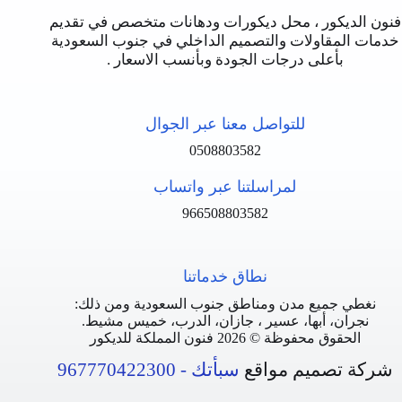
مشيط
،
فنون الديكور ، محل ديكورات ودهانات متخصص في تقديم
خدمات المقاولات والتصميم الداخلي في جنوب السعودية
باركية
بأعلى درجات الجودة وبأنسب الاسعار .
مشمع
نجران
للتواصل معنا عبر الجوال
0508803582
لمراسلتنا عبر واتساب
966508803582
نطاق خدماتنا
نغطي جميع مدن ومناطق جنوب السعودية ومن ذلك:
نجران، أبها، عسير ، جازان، الدرب، خميس مشيط.
الحقوق محفوظة © 2026
فنون المملكة للديكور
شركة تصميم مواقع
سبأتك
-
967770422300